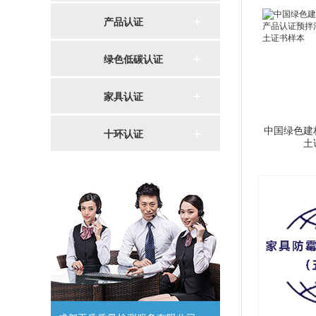
产品认证
绿色低碳认证
家具认证
中国绿色建
十环认证
土