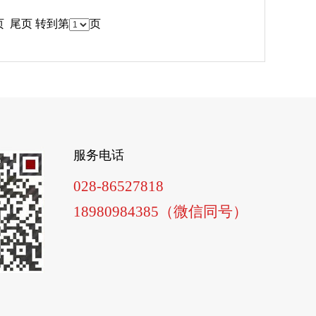
页
尾页
转到第
页
服务电话
028-86527818
18980984385（微信同号）