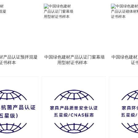
材产品认证预拌混凝
中国绿色建材产品认证门窗幕墙
中国绿色建材
证书样本
用型材证书样本
证