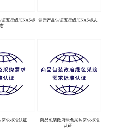
证五星级/CNAS标
健康产品认证五星级/CNAS标志
志
购需求标准认证
商品包装政府绿色采购需求标准
认证