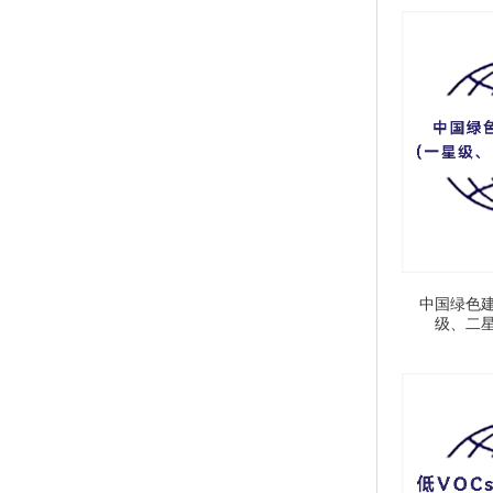
中国绿色
级、二