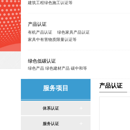
建筑工程绿色施工认证等
产品认证
有机产品认证
绿色家具产品认证
家具中有害物质限量认证等
您当前所在的位置是：
网站首页
>>
成都工质质量检测
绿色低碳认证
绿色产品 绿色建材产品 碳中和等
产品认证
服务项目
体系认证
服务认证