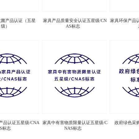
抗菌产品认证（五星
家具产品质量安全认证五星级/CN
家具环保产品认
级）
AS标志
具产品认证五星级/CNA
家具中有害物质限量认证五星级/C
政府绿色采
S标志
NAS标志