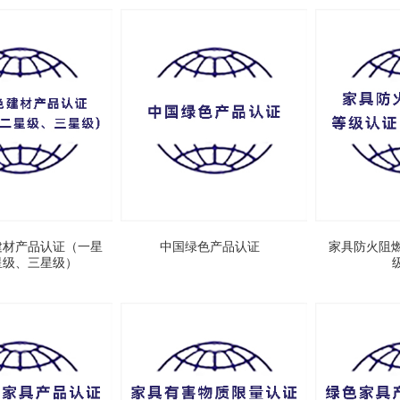
建材产品认证（一星
中国绿色产品认证
家具防火阻燃
星级、三星级）