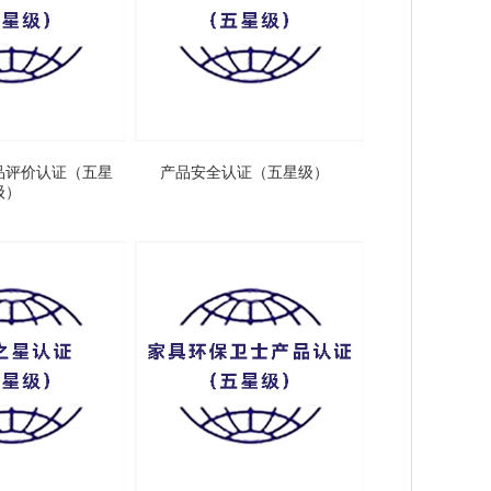
品评价认证（五星
产品安全认证（五星级）
级）