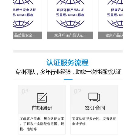
家具产品质量安全...
家具环保产品认证...
健康产品认证五星...